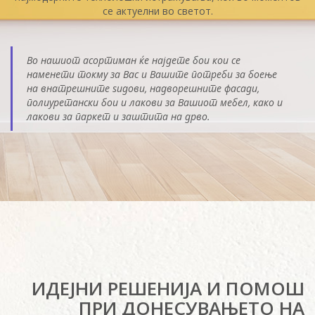
се актуелни во светот.
Во нашиот асортиман ќе најдете бои кои се
наменети токму за Вас и Вашите потреби за боење
на внатрешните ѕидови, надворешните фасади,
полиуретански бои и лакови за Вашиот мебел, како и
лакови за паркет и заштита на дрво.
ИДЕЈНИ РЕШЕНИЈА И ПОМОШ
ПРИ ДОНЕСУВАЊЕТО НА