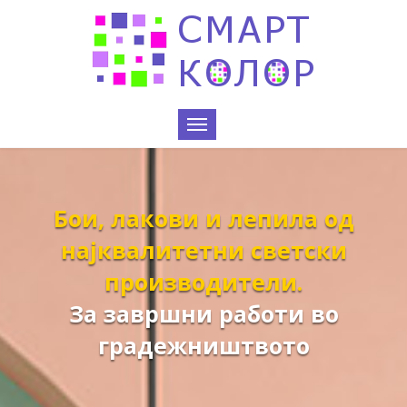
Бои, лакови и лепила од
најквалитетни светски
производители.
За завршни работи во
градежништвото