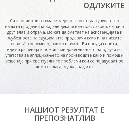
ОДЛУКИТЕ
Сите оние кои го имале задоволството да купуваат во
нашата продавница виделе дека освен бои, лакови, четки и
друг алат и опрема, можат да сметаат на асистенцијата и
љубезноста на едуцираните продавачи како и на ниските
цени. Истовремено, нашиот тим ќе Ви понуди совети,
идејни решенија и помош при донесувањето на одлуките,
упатства за аплицирањето на производите како и помош и
решенија при евентуалните проблеми кои се појавуваат во
домот: влага, мувла, чад итн.
НАШИОТ РЕЗУЛТАТ Е
ПРЕПОЗНАТЛИВ