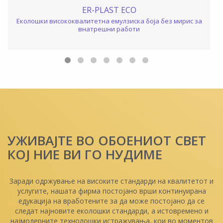
ER-PLAST ECO
SMART
итетна емулзиска боја без мирис за
Без мирис, еколошка, со в
натрешни работи
за внат
УЖИВАЈТЕ ВО ОБОЕНИОТ СВЕТ
КОЈ НИЕ ВИ ГО НУДИМЕ
Заради одржување на високите стандарди на квалитетот и
услугите, нашата фирма постојано врши континуирана
едукација на вработените за да може постојано да се
следат најновите еколошки стандарди, а истовремено и
најмодерните технолошки истражувања, кои во моментов